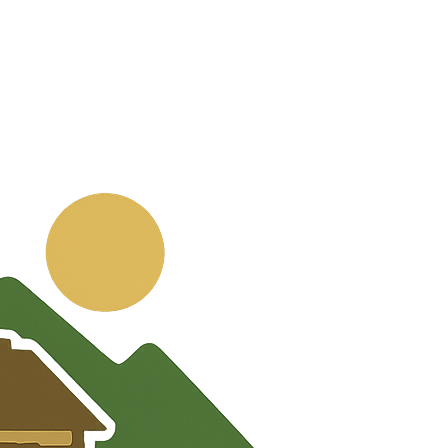
💬
🧭
🗺️