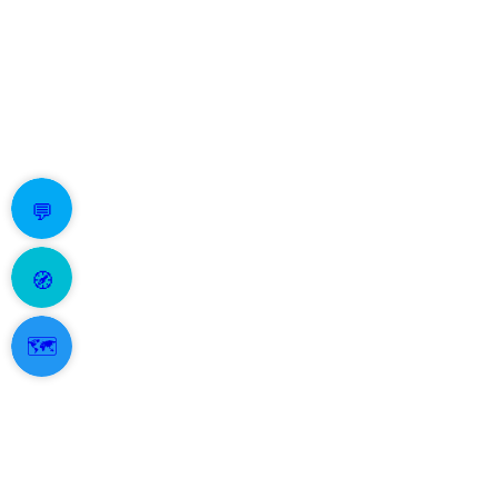
💬
🧭
🗺️