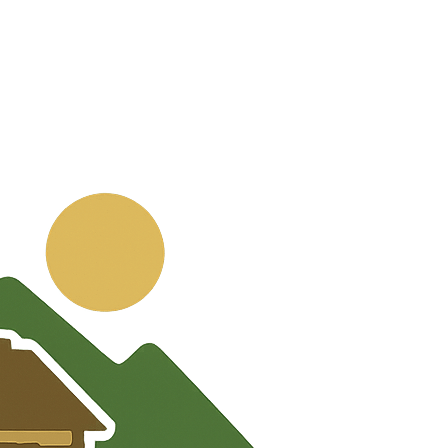
💬
🧭
🗺️