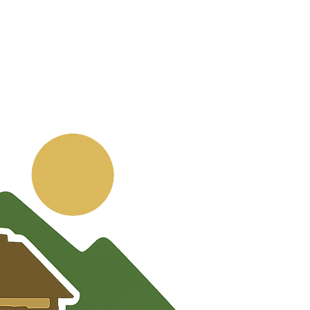
💬
🧭
🗺️