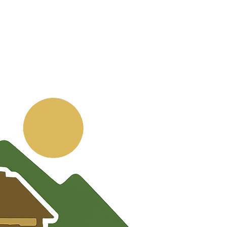
💬
🧭
🗺️