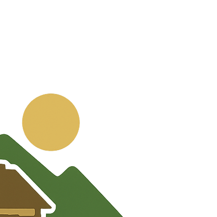
💬
🧭
🗺️