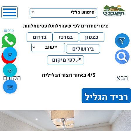
חיפוש כללי
צימרים
חדרים לפי שעה
וילות
לופטים
מלונות
פרסום
בצפון
במרכז
בדרום
בירושלים
💬
📍
לפי מיקום
🧭
4/5 באזור חצור הגלילית
הבא
הקודם
🗺️
רביד הגליל