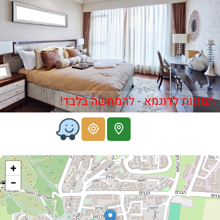
תמונות לדוגמא - להמחשה בלבד!
+
−