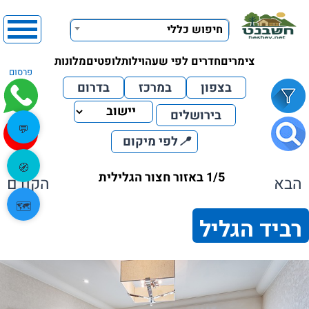
חיפוש כללי
צימרים
חדרים לפי שעה
וילות
לופטים
מלונות
פרסום
בצפון
במרכז
בדרום
בירושלים
💬
📍
לפי מיקום
🧭
1/5 באזור חצור הגלילית
הבא
הקודם
🗺️
רביד הגליל