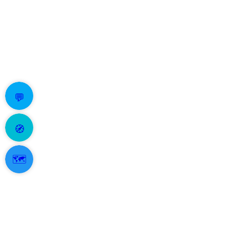
💬
🧭
🗺️