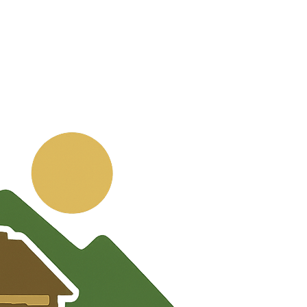
💬
🧭
🗺️