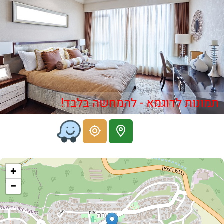
תמונות לדוגמא - להמחשה בלבד!
+
−