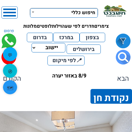
חיפוש כללי
צימרים
חדרים לפי שעה
וילות
לופטים
מלונות
פרסום
בצפון
במרכז
בדרום
בירושלים
💬
📍
לפי מיקום
🧭
8/9 באזור יערה
הבא
הקודם
🗺️
נקודת חן