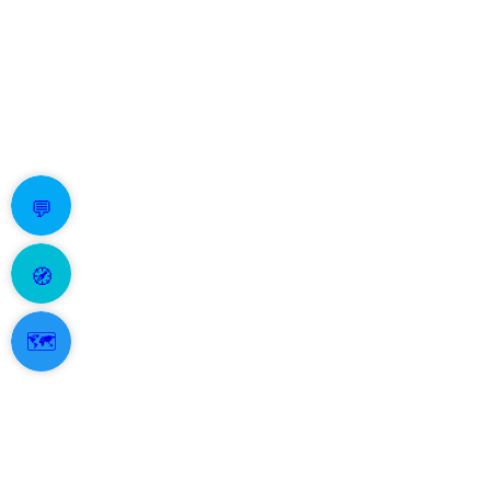
💬
🧭
🗺️