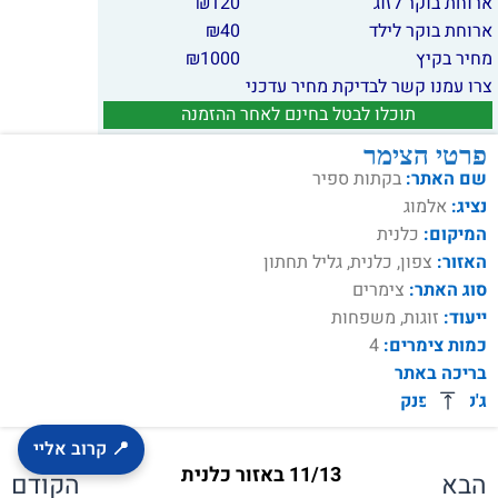
ארוחת בוקר לזוג
120
₪
ארוחת בוקר לילד
40
₪
מחיר בקיץ
1000
₪
צרו עמנו קשר לבדיקת מחיר עדכני
תוכלו לבטל בחינם לאחר ההזמנה
פרטי הצימר
שם האתר:
בקתות ספיר
נציג:
אלמוג
המיקום:
כלנית
האזור:
צפון, כלנית, גליל תחתון
סוג האתר:
צימרים
ייעוד:
זוגות, משפחות
כמות צימרים:
4
בריכה באתר
ג'קוזי מפנק
📍 קרוב אליי
11/13 באזור כלנית
הבא
הקודם