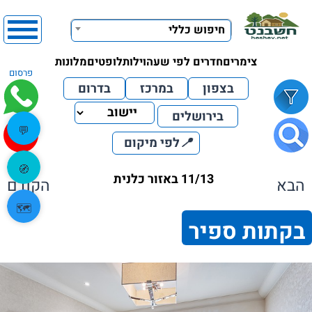
חיפוש כללי
צימרים
חדרים לפי שעה
וילות
לופטים
מלונות
פרסום
בצפון
במרכז
בדרום
בירושלים
💬
📍
לפי מיקום
🧭
11/13 באזור כלנית
הבא
הקודם
🗺️
בקתות ספיר