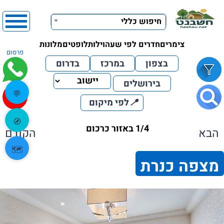
חיפוש כללי
צימרים
חדרים לפי שעה
וילות
לופטים
מלונות
פרסום
בצפון
במרכז
בדרום
בירושלים
💬
📍
לפי מיקום
🧭
1/4 באזור כרכום
הבא
הקודם
🗺️
מצפה כנרת