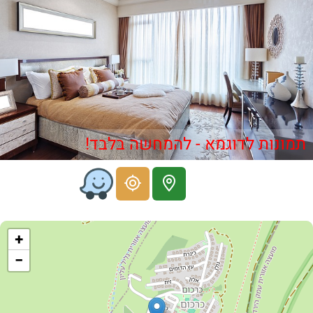
תמונות לדוגמא - להמחשה בלבד!
+
−