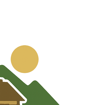
💬
🧭
🗺️