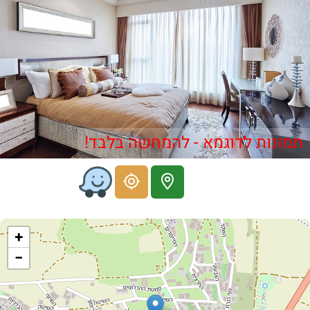
תמונות לדוגמא - להמחשה בלבד!
+
−