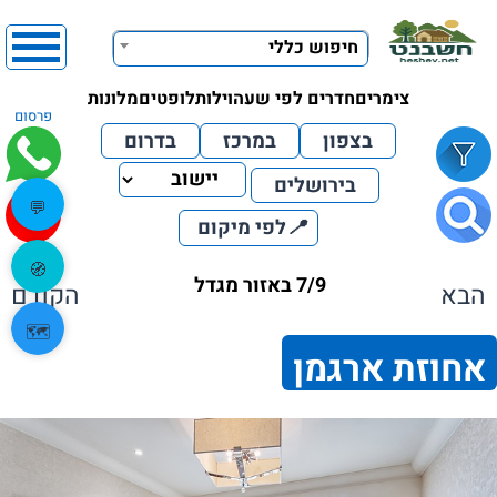
חיפוש כללי
צימרים
חדרים לפי שעה
וילות
לופטים
מלונות
פרסום
בצפון
במרכז
בדרום
בירושלים
💬
📍
לפי מיקום
🧭
7/9 באזור מגדל
הבא
הקודם
🗺️
אחוזת ארגמן