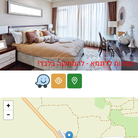
תמונות לדוגמא - להמחשה בלבד!
+
−