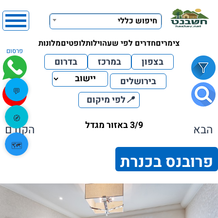
חיפוש כללי
צימרים
חדרים לפי שעה
וילות
לופטים
מלונות
פרסום
בצפון
במרכז
בדרום
בירושלים
💬
📍
לפי מיקום
🧭
3/9 באזור מגדל
הבא
הקודם
🗺️
פרובנס בכנרת