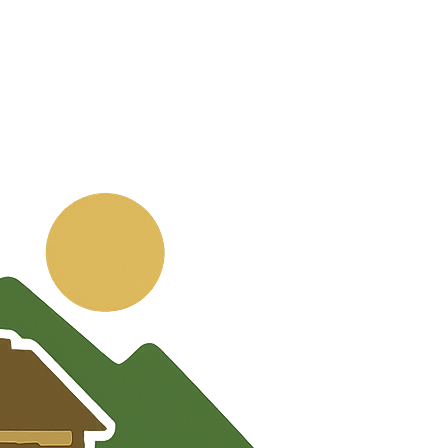
💬
🧭
🗺️