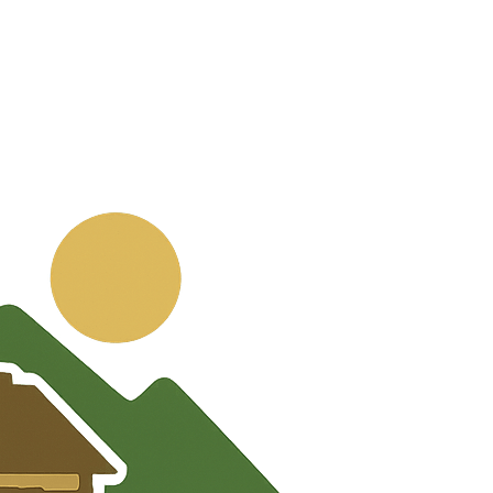
💬
🧭
🗺️