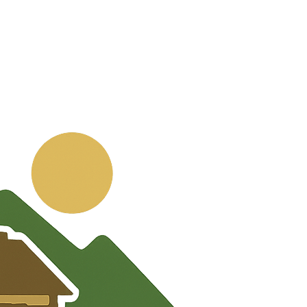
💬
🧭
🗺️