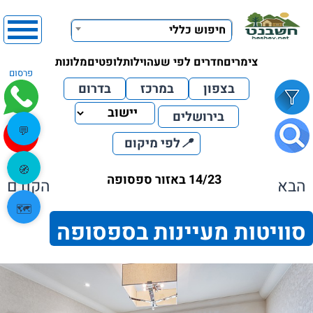
חיפוש כללי
צימרים
חדרים לפי שעה
וילות
לופטים
מלונות
פרסום
בצפון
במרכז
בדרום
בירושלים
💬
📍
לפי מיקום
🧭
14/23 באזור ספסופה
הבא
הקודם
🗺️
סוויטות מעיינות בספסופה