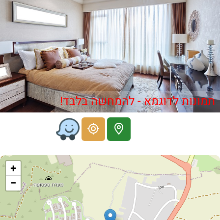
תמונות לדוגמא - להמחשה בלבד!
+
−