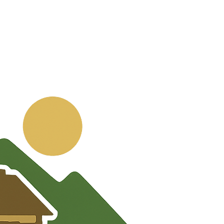
💬
🧭
🗺️