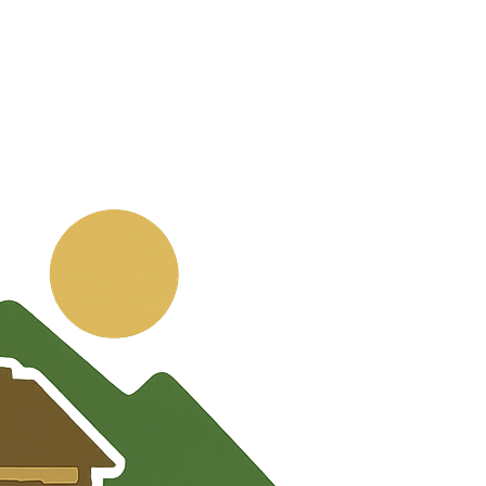
💬
🧭
🗺️