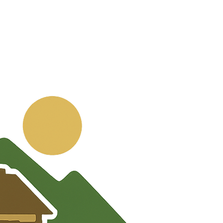
💬
🧭
🗺️