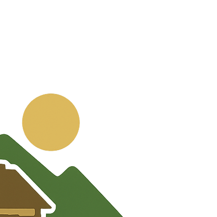
💬
🧭
🗺️