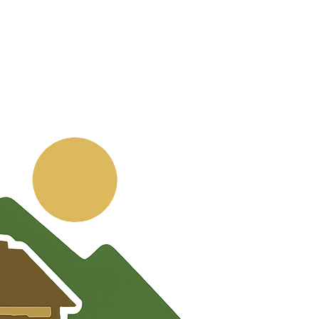
💬
🧭
🗺️