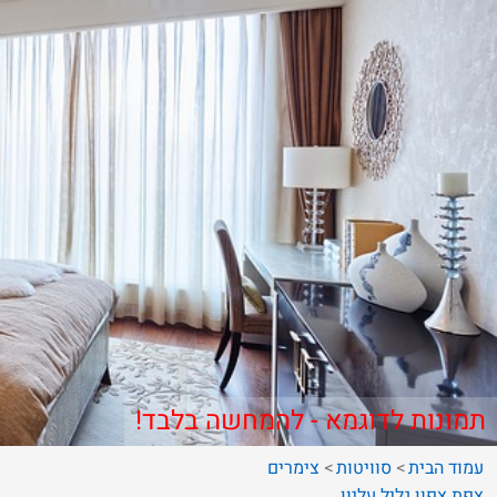
תמונות לדוגמא - להמחשה בלבד!
עמוד הבית
סוויטות
צימרים
צפת
צפון
גליל עליון