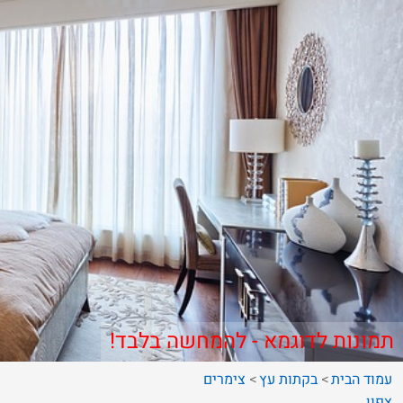
תמונות לדוגמא - להמחשה בלבד!
עמוד הבית
בקתות עץ
צימרים
צפון