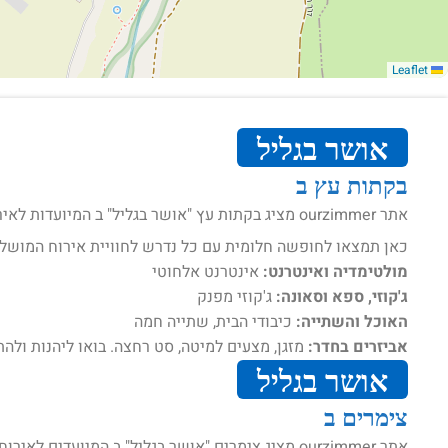
Leaflet
אושר בגליל
בקתות עץ ב
אתר ourzimmer מציג בקתות עץ "אושר בגליל" ב המיועדות לאירוח .
כאן תמצאו לחופשה חלומית עם כל נדרש לחוויית אירוח המושל
מולטימדיה ואינטרנט:
אינטרנט אלחוטי
ג'קוזי, ספא וסאונה:
ג'קוזי מפנק
האוכל והשתייה:
כיבודי הבית, שתייה חמה
אביזרים בחדר:
מזגן, מצעים למיטה, סט רחצה. בואו ליהנות ולהת
אושר בגליל
צימרים ב
אתר ourzimmer מציג צימרים "אושר בגליל" ב המיועדים לאירוח .