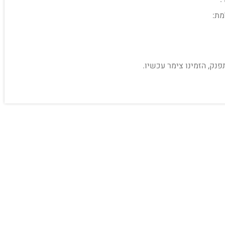
מת:
פנק, הזמינו צימר עכשיו.