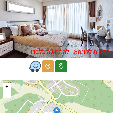
תמונות לדוגמא - להמחשה בלבד!
+
−