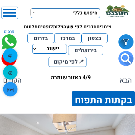
חיפוש כללי
צימרים
חדרים לפי שעה
וילות
לופטים
מלונות
פרסום
בצפון
במרכז
בדרום
בירושלים
💬
📍
לפי מיקום
🧭
4/9 באזור שומרה
הבא
הקודם
🗺️
בקתות התפוח