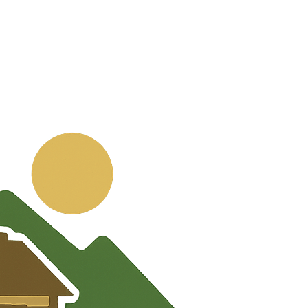
💬
🧭
🗺️