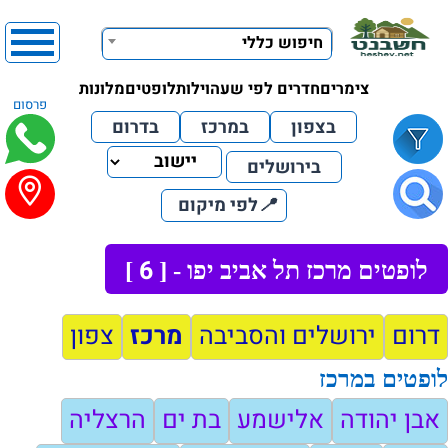
חיפוש כללי
צימרים
חדרים לפי שעה
וילות
לופטים
מלונות
פרסום
בצפון
במרכז
בדרום
בירושלים
📍
לפי מיקום
6
לופטים מרכז תל אביב יפו - [
]
דרום
ירושלים והסביבה
מרכז
צפון
לופטים במרכז
אבן יהודה
אלישמע
בת ים
הרצליה