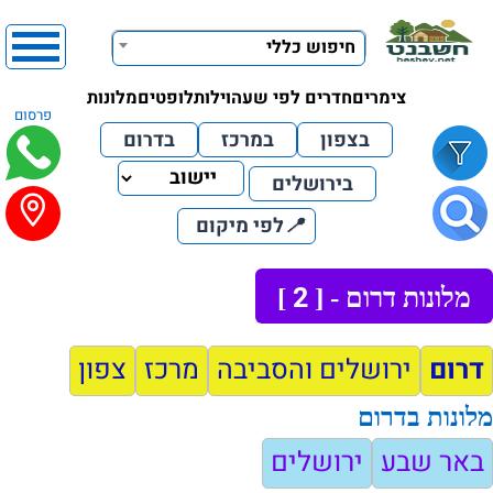
חיפוש כללי
צימרים
חדרים לפי שעה
וילות
לופטים
מלונות
פרסום
בצפון
במרכז
בדרום
בירושלים
📍
לפי מיקום
2
מלונות דרום - [
]
דרום
ירושלים והסביבה
מרכז
צפון
מלונות בדרום
באר שבע
ירושלים