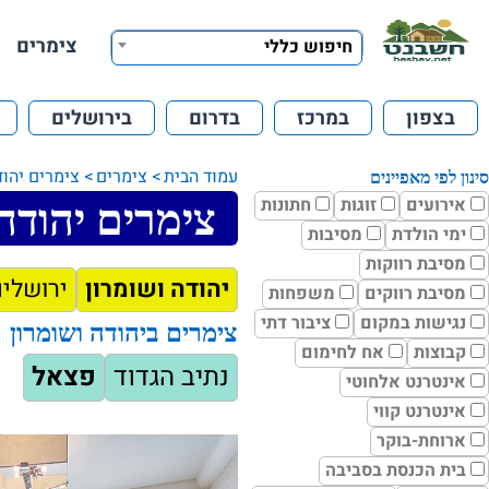
צימרים
חיפוש כללי
בצפון
במרכז
בדרום
בירושלים
עמוד הבית
צימרים
צימרים יהוד
סינון לפי מאפיינים
אירועים
זוגות
חתונות
צימרים יהודה
ימי הולדת
מסיבות
מסיבת רווקות
יהודה ושומרון
ירושלי
מסיבת רווקים
משפחות
נגישות במקום
ציבור דתי
צימרים ביהודה ושומרון
קבוצות
אח לחימום
נתיב הגדוד
פצאל
אינטרנט אלחוטי
אינטרנט קווי
ארוחת-בוקר
בית הכנסת בסביבה