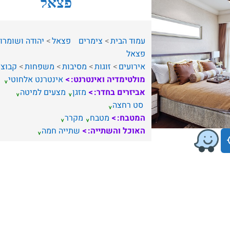
פצאל
עמוד הבית
צימרים
פצאל
יהודה ושומרון
פצאל
אירועים
זוגות
מסיבות
משפחות
קבוצו
מולטימדיה ואינטרנט:
אינטרנט אלחוטי
אביזרים בחדר:
מזגן
מצעים למיטה
סט רחצה
המטבח:
מטבח
מקרר
האוכל והשתייה:
שתייה חמה