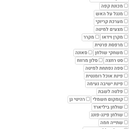
מכונת קפה
מנגל על האש
מערכת קריוקי
מצעים למיטה
מקרן וידאו
מקרר
מרפסת פרטית
משחקי שולחן
סאונה
סט רחצה
סלון מרווח
ספה נפתחת למיטה
פינת אוכל רומנטית
פינת ישיבה נעימה
פלטה לשבת
קומקום חשמלי
רהיטי גן
שולחן ביליארד
שולחן פינג-פונג
שתייה חמה