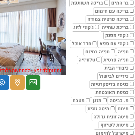
בר המים
בריכה משותפת
בריכה עם חימום
בריכה פרטית צמודה
בריכת שחייה
ג'קוזי לזוג
ג'קוזי מפנק
ג'קוזי עם ספא
חדר אוכל
חנייה
חנייה בחינם
חנייה פרטית
טלוויזיה
כיבודי הבית
תמונות לדוגמא - להמחשה בלבד!
כיריים לבישול
כניסה בדיסקרטיות
כספת מאובטחת
מ. כביסה
מזגן
מטבח
מיחם
מיטה זוגית
מיטה זוגית גדולה
מיטות לשיזוף
מיקרוגל לחימום