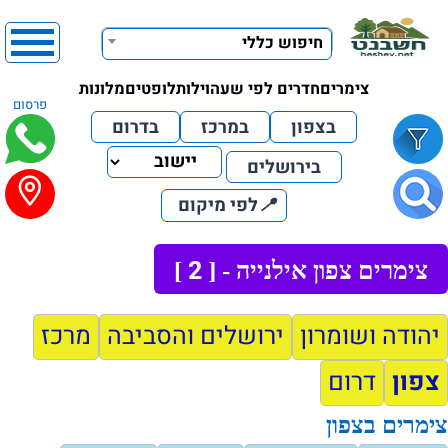
חיפוש כללי
צימרים
חדרים לפי שעה
וילות
לופטים
מלונות
פרסום
בצפון
במרכז
בדרום
בירושלים
📍
לפי מיקום
2
צימרים צפון אילנייה - [
]
יהודה ושומרון
ירושלים והסביבה
מרכז
צפון
דרום
צימרים בצפון