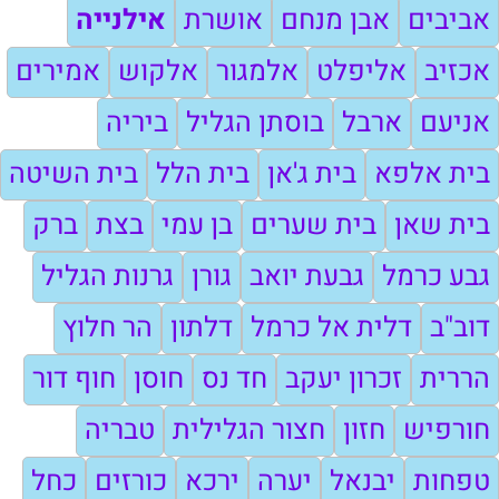
אביבים
אבן מנחם
אושרת
אילנייה
אכזיב
אליפלט
אלמגור
אלקוש
אמירים
אניעם
ארבל
בוסתן הגליל
ביריה
בית אלפא
בית ג'אן
בית הלל
בית השיטה
בית שאן
בית שערים
בן עמי
בצת
ברק
גבע כרמל
גבעת יואב
גורן
גרנות הגליל
דוב"ב
דלית אל כרמל
דלתון
הר חלוץ
הררית
זכרון יעקב
חד נס
חוסן
חוף דור
חורפיש
חזון
חצור הגלילית
טבריה
טפחות
יבנאל
יערה
ירכא
כורזים
כחל