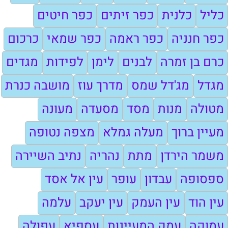
כליל
כלנית
כפר זיתים
כפר חיטים
כפר חנניה
כפר ראמה
כפר שמאי
כרכום
כרם בן זמרה
לבנים
לימן
לפידות
מגדים
מגדל
מג'דל שמס
מדרך עוז
מושבה כנרת
מטולה
מנות
מסד
מסעדה
מעונה
מעיין ברוך
מעלה גמלא
מצפה נטופה
משמר הירדן
מתת
נהריה
נתיב השיירה
ספסופה
עבדון
עופר
עין אל אסד
עין הוד
עין העמק
עין יעקב
עלמה
עמוקה
עמק המעיינות
עספיא
עפולה