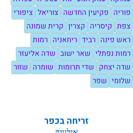
פוריה
פקיעין החדשה
צוריאל
ציפורי
צפת
קיסריה
קצרין
קרית שמונה
ראש פינה
רביד
ריחאניה
רמות
רמות נפתלי
שאר ישוב
שדה אליעזר
שדה יצחק
שדי תרומות
שומרה
שזור
שלומי
שפר
זריחה בכפר
אילנייה