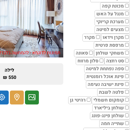
מכונת קפה
מנגל על האש
מערכת קריוקי
מצעים למיטה
מקרן וידאו
מקרר
מרפסת פרטית
תמונות לדוגמא - להמחשה בלבד!
משחקי שולחן
סאונה
סט רחצה
סלון מרווח
ספה נפתחת למיטה
לילה
פינת אוכל רומנטית
550 ₪
פינת ישיבה נעימה
פלטה לשבת
קומקום חשמלי
רהיטי גן
שולחן ביליארד
שולחן פינג-פונג
שתייה חמה