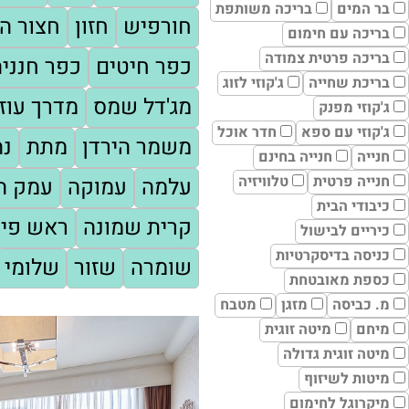
בר המים
בריכה משותפת
חורפיש
חזון
חצור הג
בריכה עם חימום
בריכה פרטית צמודה
כפר חיטים
כפר חנניה
בריכת שחייה
ג'קוזי לזוג
מג'דל שמס
מדרך עוז
ג'קוזי מפנק
ג'קוזי עם ספא
חדר אוכל
משמר הירדן
מתת
נה
חנייה
חנייה בחינם
חנייה פרטית
טלוויזיה
עלמה
עמוקה
עמק המ
כיבודי הבית
קרית שמונה
ראש פינ
כיריים לבישול
כניסה בדיסקרטיות
שומרה
שזור
שלומי
כספת מאובטחת
מ. כביסה
מזגן
מטבח
מיחם
מיטה זוגית
מיטה זוגית גדולה
מיטות לשיזוף
מיקרוגל לחימום