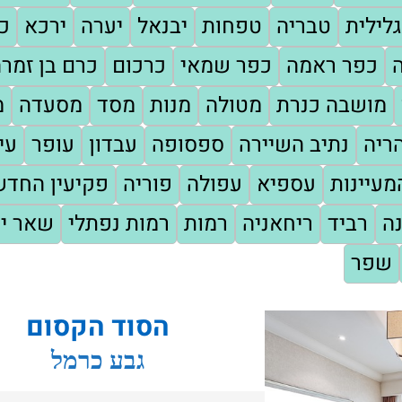
לילית
טבריה
טפחות
יבנאל
יערה
ירכא
כו
כפר ראמה
כפר שמאי
כרכום
כרם בן זמר
מושבה כנרת
מטולה
מנות
מסד
מסעדה
מ
ריה
נתיב השיירה
ספסופה
עבדון
עופר
עי
עיינות
עספיא
עפולה
פוריה
פקיעין החד
ה
רביד
ריחאניה
רמות
רמות נפתלי
שאר י
שפר
הסוד הקסום
גבע כרמל