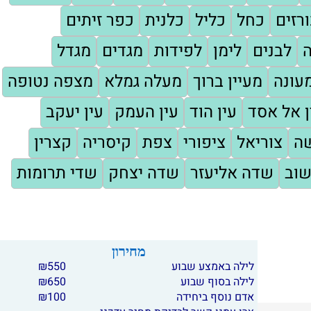
רזים
כחל
כליל
כלנית
כפר זיתים
ה
לבנים
לימן
לפידות
מגדים
מגדל
עונה
מעיין ברוך
מעלה גמלא
מצפה נטופה
ן אל אסד
עין הוד
עין העמק
עין יעקב
שה
צוריאל
ציפורי
צפת
קיסריה
קצרין
שוב
שדה אליעזר
שדה יצחק
שדי תרומות
מחירון
לילה באמצע שבוע
550
₪
לילה בסוף שבוע
650
₪
אדם נוסף ביחידה
100
₪