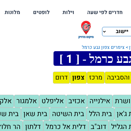
חדרים לפי שעה
וילות
לופטים
מלונות
צימרים צפון גבע כרמל
1
גבע כרמל - [
]
והסביבה
מרכז
צפון
דרום
ושרת
אילנייה
אכזיב
אליפלט
אלמגור
אלק
 ג'אן
בית הלל
בית השיטה
בית שאן
בית שע
 הגליל
דוב"ב
דלית אל כרמל
דלתון
הר חלוץ