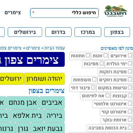
צימרים
חיפוש כללי
בצפון
במרכז
בדרום
בירושלים
עמוד הבית
צימרים
צימרים צפון
סינון לפי מאפיינים
אירועים
זוגות
חתונות
צימרים צפון 
ימי הולדת
מסיבות
מסיבת רווקות
יהודה ושומרון
ירושלים 
מסיבת רווקים
משפחות
נגישות במקום
ציבור דתי
צימרים בצפון
קבוצות
אח לחימום
אביבים
אבן מנחם
א
אינטרנט אלחוטי
אינטרנט קווי
ביריה
בית אלפא
בית
ארוחת-בוקר
גבעת יואב
גורן
גרנות
בית הכנסת בסביבה