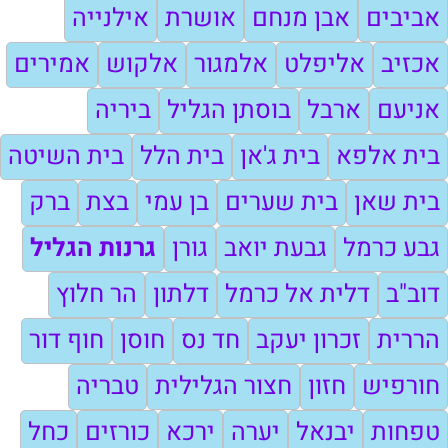
אביבים
אבן מנחם
אושרת
אילנייה
אכזיב
אליפלט
אלמגור
אלקוש
אמירים
אניעם
ארבל
בוסתן הגליל
ביריה
בית אלפא
בית ג'אן
בית הלל
בית השיטה
בית שאן
בית שערים
בן עמי
בצת
ברק
גבע כרמל
גבעת יואב
גורן
גרנות הגליל
דוב"ב
דלית אל כרמל
דלתון
הר חלוץ
הררית
זכרון יעקב
חד נס
חוסן
חוף דור
חורפיש
חזון
חצור הגלילית
טבריה
טפחות
יבנאל
יערה
ירכא
כורזים
כחל