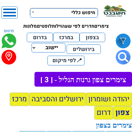
חיפוש כללי
צימרים
חדרים לפי שעה
וילות
לופטים
מלונות
פרסום
בצפון
במרכז
בדרום
בירושלים
📍
לפי מיקום
3
צימרים צפון גרנות הגליל - [
]
יהודה ושומרון
ירושלים והסביבה
מרכז
צפון
דרום
צימרים בצפון