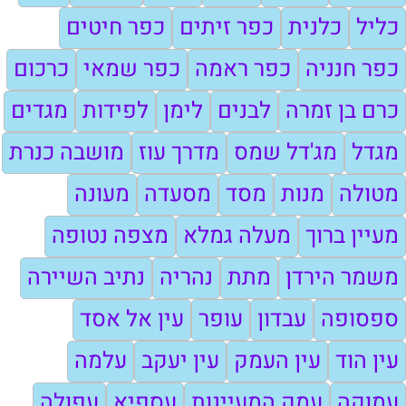
כליל
כלנית
כפר זיתים
כפר חיטים
כפר חנניה
כפר ראמה
כפר שמאי
כרכום
כרם בן זמרה
לבנים
לימן
לפידות
מגדים
מגדל
מג'דל שמס
מדרך עוז
מושבה כנרת
מטולה
מנות
מסד
מסעדה
מעונה
מעיין ברוך
מעלה גמלא
מצפה נטופה
משמר הירדן
מתת
נהריה
נתיב השיירה
ספסופה
עבדון
עופר
עין אל אסד
עין הוד
עין העמק
עין יעקב
עלמה
עמוקה
עמק המעיינות
עספיא
עפולה