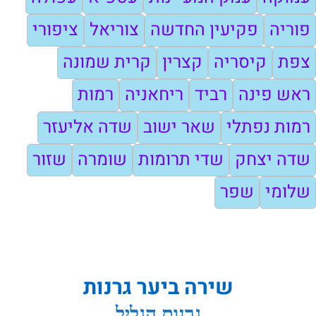
פוריה
פקיעין החדשה
צוריאל
ציפורי
צפת
קיסריה
קצרין
קרית שמונה
ראש פינה
רביד
ריחאניה
רמות
רמות נפתלי
שאר ישוב
שדה אליעזר
שדה יצחק
שדי תרומות
שומרה
שזור
שלומי
שפר
שירה ביער גרנות
גרנות הגליל