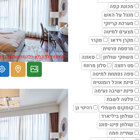
מכונת קפה
מנגל על האש
מערכת קריוקי
מצעים למיטה
מקרן וידאו
מקרר
מרפסת פרטית
תמונות לדוגמא - להמחשה בלבד!
משחקי שולחן
סאונה
סט רחצה
סלון מרווח
ספה נפתחת למיטה
פינת אוכל רומנטית
פינת ישיבה נעימה
פלטה לשבת
קומקום חשמלי
רהיטי גן
שולחן ביליארד
שולחן פינג-פונג
שתייה חמה