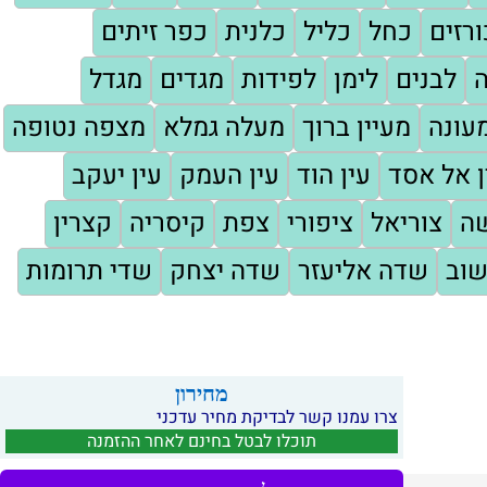
ורזים
כחל
כליל
כלנית
כפר זיתים
ה
לבנים
לימן
לפידות
מגדים
מגדל
עונה
מעיין ברוך
מעלה גמלא
מצפה נטופה
ן אל אסד
עין הוד
עין העמק
עין יעקב
שה
צוריאל
ציפורי
צפת
קיסריה
קצרין
שוב
שדה אליעזר
שדה יצחק
שדי תרומות
מחירון
צרו עמנו קשר לבדיקת מחיר עדכני
תוכלו לבטל בחינם לאחר ההזמנה