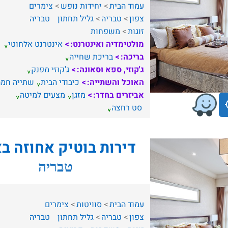
עמוד הבית
יחידות נופש
צימרים
צפון
טבריה
גליל תחתון
טבריה
זוגות
משפחות
מולטימדיה ואינטרנט:
אינטרנט אלחוטי
בריכה:
בריכת שחייה
ג'קוזי, ספא וסאונה:
ג'קוזי מפנק
האוכל והשתייה:
כיבודי הבית
שתייה חמה
אביזרים בחדר:
מזגן
מצעים למיטה
סט רחצה
דירות בוטיק אחוזה ב
טבריה
עמוד הבית
סוויטות
צימרים
צפון
טבריה
גליל תחתון
טבריה