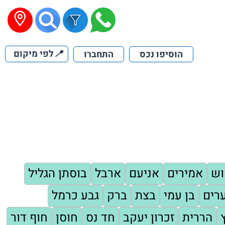
📍
לפי מיקום
הוסיפו נכס
התחברו
וש
אמירים
אניעם
ארבל
בוסתן הגליל
רים
בן עמי
בצת
ברק
גבע כרמל
הררית
זכרון יעקב
חד נס
חוסן
חוף דור