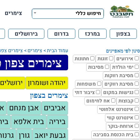
צימרים
חיפוש כללי
בצפון
במרכז
בדרום
בירושלים
עמוד הבית
צימרים
צימרים צפון
סינון לפי מאפיינים
אירועים
זוגות
חתונות
צימרים צפון ט
ימי הולדת
מסיבות
מסיבת רווקות
יהודה ושומרון
ירושלים 
מסיבת רווקים
משפחות
נגישות במקום
ציבור דתי
צימרים בצפון
קבוצות
אח לחימום
אביבים
אבן מנחם
א
אינטרנט אלחוטי
אינטרנט קווי
ביריה
בית אלפא
בית
ארוחת-בוקר
גבעת יואב
גורן
גרנות
בית הכנסת בסביבה