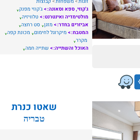
זוגות
משפחות
קבוצות
ג'קוזי, ספא וסאונה:
ג'קוזי מפנק
מולטימדיה ואינטרנט:
טלוויזיה
אביזרים בחדר:
מזגן
סט רחצה
המטבח:
מיקרוגל לחימום
מכונת קפה
מקרר
האוכל והשתייה:
שתייה חמה
שאטו כנרת
טבריה