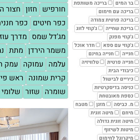
בר המים
בריכה משותפת
חורפיש
חזון
חצור הג
בריכה עם חימום
בריכה פרטית צמודה
כפר חיטים
כפר חנניה
בריכת שחייה
ג'קוזי לזוג
מג'דל שמס
מדרך עוז
ג'קוזי מפנק
ג'קוזי עם ספא
חדר אוכל
משמר הירדן
מתת
נה
חנייה
חנייה בחינם
חנייה פרטית
טלוויזיה
עלמה
עמוקה
עמק המ
כיבודי הבית
קרית שמונה
ראש פינ
כיריים לבישול
כניסה בדיסקרטיות
שומרה
שזור
שלומי
כספת מאובטחת
מ. כביסה
מזגן
מטבח
מיחם
מיטה זוגית
מיטה זוגית גדולה
מיטות לשיזוף
מיקרוגל לחימום