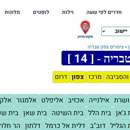
חדרים לפי שעה
וילות
לופטים
מלונות
צימרים צפון טבריה
14
בריה - [
]
והסביבה
מרכז
צפון
דרום
ושרת
אילנייה
אכזיב
אליפלט
אלמגור
אלק
 ג'אן
בית הלל
בית השיטה
בית שאן
בית שע
 הגליל
דוב"ב
דלית אל כרמל
דלתון
הר חלוץ