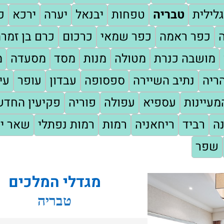
לילית
טבריה
טפחות
יבנאל
יערה
ירכא
כ
כפר ראמה
כפר שמאי
כרכום
כרם בן זמר
מושבה כנרת
מטולה
מנות
מסד
מסעדה
מ
ריה
נתיב השיירה
ספסופה
עבדון
עופר
עי
עיינות
עספיא
עפולה
פוריה
פקיעין החד
ה
רביד
ריחאניה
רמות
רמות נפתלי
שאר י
שפר
מגדלי המלכים
טבריה