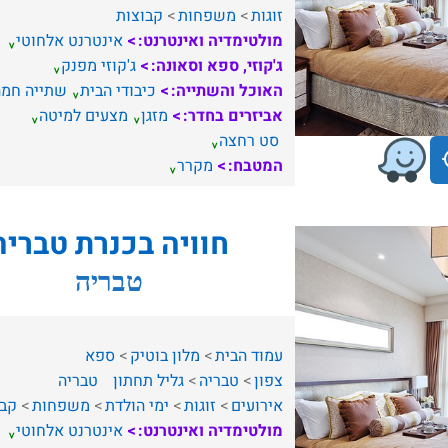
זוגות
משפחות
קבוצות
מולטימדיה ואינטרנט:
אינטרנט אלחוטי
ג'קוזי, ספא וסאונה:
ג'קוזי מפנק
האוכל והשתייה:
כיבודי הבית
שתייה חמה
אביזרים בחדר:
מזגן
מצעים למיטה
סט רחצה
המטבח:
מקרר
חוויה בכנרת טבריה
טבריה
עמוד הבית
מלון בוטיק
ספא
צפון
טבריה
גליל תחתון
טבריה
אירועים
זוגות
ימי הולדת
משפחות
קבו
מולטימדיה ואינטרנט:
אינטרנט אלחוטי