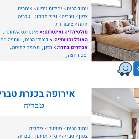
עמוד הבית
יחידות נופש
צימרים
צפון
טבריה
גליל תחתון
טבריה
זוגות
ציבור דתי
מולטימדיה ואינטרנט:
אינטרנט אלחוטי
האוכל והשתייה:
כיבודי הבית
שתייה חמה
אביזרים בחדר:
מזגן
מצעים למיטה
סט רחצה
אירופה בכנרת טברי
טבריה
עמוד הבית
סוויטה
צימרים
צפון
טבריה
גליל תחתון
טבריה