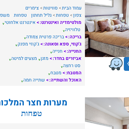
עמוד הבית
סוויטות
צימרים
צפון
טפחות
גליל תחתון
טפחות
משפח
מולטימדיה ואינטרנט:
אינטרנט אלחוטי
טלוויזיה
בריכה:
בריכה פרטית צמודה
ג'קוזי, ספא וסאונה:
ג'קוזי מפנק
החנייה:
חנייה
אביזרים בחדר:
מזגן
מצעים למיטה
סט רחצה
המטבח:
מטבח
האוכל והשתייה:
שתייה חמה
מערות חצר המלכו
טפחות