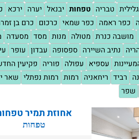
לילית
טבריה
טפחות
יבנאל
יערה
ירכא
כ
כפר ראמה
כפר שמאי
כרכום
כרם בן זמר
מושבה כנרת
מטולה
מנות
מסד
מסעדה
מ
ריה
נתיב השיירה
ספסופה
עבדון
עופר
עי
עיינות
עספיא
עפולה
פוריה
פקיעין החד
ה
רביד
ריחאניה
רמות
רמות נפתלי
שאר י
שפר
אחוזת תמיר טפחות
טפחות