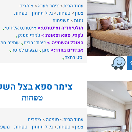
עמוד הבית
צימר מערה
צימרים
צפון
טפחות
גליל תחתון
טפחות
זוגות
משפחות
מולטימדיה ואינטרנט:
אינטרנט אלחוטי
ג'קוזי, ספא וסאונה:
ג'קוזי מפנק
האוכל והשתייה:
כיבודי הבית
שתייה חמה
אביזרים בחדר:
מזגן
מצעים למיטה
סט רחצה
צימר ספא בצל השק
טפחות
עמוד הבית
סוויטה
צימרים
צפון
טפחות
גליל תחתון
טפחות
משפח