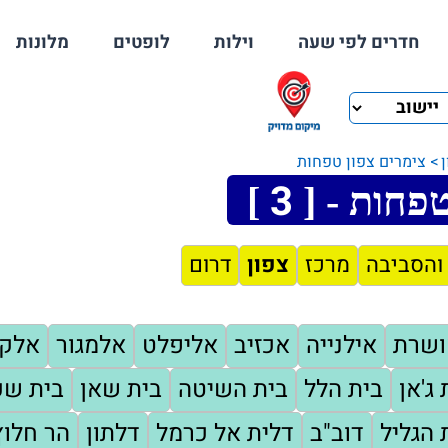
חדרים לפי שעה
וילות
לופטים
מלונות
צימרים צפון טפחות
3
טפחות - [
]
והסביבה
מרכז
צפון
דרום
ושרת
אילנייה
אכזיב
אליפלט
אלמגור
אלק
 ג'אן
בית הלל
בית השיטה
בית שאן
בית שע
 הגליל
דוב"ב
דלית אל כרמל
דלתון
הר חלוץ