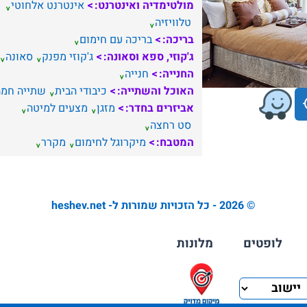
מולטימדיה ואינטרנט:
אינטרנט אלחוטי
טלוויזיה
בריכה:
בריכה עם חימום
ג'קוזי, ספא וסאונה:
ג'קוזי מפנק
סאונה
החנייה:
חנייה
האוכל והשתייה:
כיבודי הבית
שתייה חמה
אביזרים בחדר:
מזגן
מצעים למיטה
סט רחצה
המטבח:
מיקרוגל לחימום
מקרר
© 2026 - כל הזכויות שמורות ל- heshev.net
לופטים
מלונות