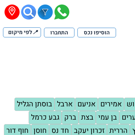
📍
לפי מיקום
הוסיפו נכס
התחברו
וש
אמירים
אניעם
ארבל
בוסתן הגליל
רים
בן עמי
בצת
ברק
גבע כרמל
הררית
זכרון יעקב
חד נס
חוסן
חוף דור