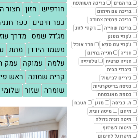
בר המים
בריכה משותפת
חורפיש
חזון
חצור הג
בריכה עם חימום
בריכה פרטית צמודה
כפר חיטים
כפר חנניה
בריכת שחייה
ג'קוזי לזוג
מג'דל שמס
מדרך עוז
ג'קוזי מפנק
ג'קוזי עם ספא
חדר אוכל
משמר הירדן
מתת
נה
חנייה
חנייה בחינם
חנייה פרטית
טלוויזיה
עלמה
עמוקה
עמק המ
כיבודי הבית
קרית שמונה
ראש פינ
כיריים לבישול
כניסה בדיסקרטיות
שומרה
שזור
שלומי
כספת מאובטחת
מ. כביסה
מזגן
מטבח
מיחם
מיטה זוגית
מיטה זוגית גדולה
מיטות לשיזוף
מיקרוגל לחימום