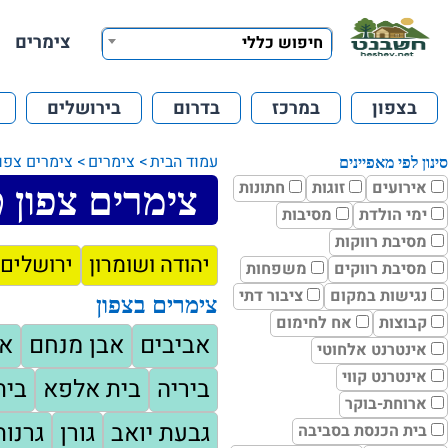
צימרים
חיפוש כללי
בצפון
במרכז
בדרום
בירושלים
עמוד הבית
צימרים
צימרים צפון
סינון לפי מאפיינים
אירועים
זוגות
חתונות
צימרים צפון 
ימי הולדת
מסיבות
מסיבת רווקות
יהודה ושומרון
ירושלים 
מסיבת רווקים
משפחות
נגישות במקום
ציבור דתי
צימרים בצפון
קבוצות
אח לחימום
אביבים
אבן מנחם
א
אינטרנט אלחוטי
אינטרנט קווי
ביריה
בית אלפא
בית
ארוחת-בוקר
גבעת יואב
גורן
גרנות
בית הכנסת בסביבה