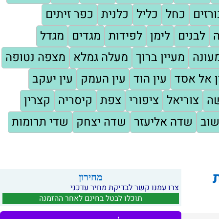
ורזים
כחל
כליל
כלנית
כפר זיתים
ה
לבנים
לימן
לפידות
מגדים
מגדל
עונה
מעיין ברוך
מעלה גמלא
מצפה נטופה
ן אל אסד
עין הוד
עין העמק
עין יעקב
שה
צוריאל
ציפורי
צפת
קיסריה
קצרין
שוב
שדה אליעזר
שדה יצחק
שדי תרומות
מחירון
צרו עמנו קשר לבדיקת מחיר עדכני
תוכלו לבטל בחינם לאחר ההזמנה