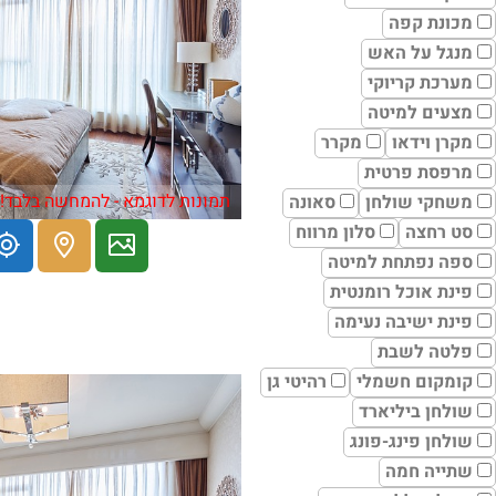
מכונת קפה
מנגל על האש
מערכת קריוקי
מצעים למיטה
מקרן וידאו
מקרר
מרפסת פרטית
תמונות לדוגמא - להמחשה בלבד!
משחקי שולחן
סאונה
סט רחצה
סלון מרווח
ספה נפתחת למיטה
פינת אוכל רומנטית
פינת ישיבה נעימה
פלטה לשבת
קומקום חשמלי
רהיטי גן
שולחן ביליארד
שולחן פינג-פונג
שתייה חמה