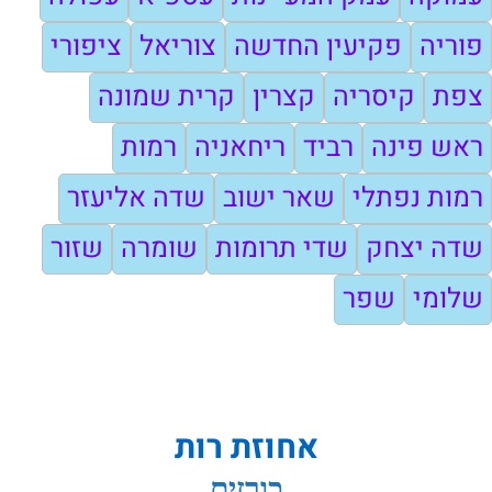
פוריה
פקיעין החדשה
צוריאל
ציפורי
צפת
קיסריה
קצרין
קרית שמונה
ראש פינה
רביד
ריחאניה
רמות
רמות נפתלי
שאר ישוב
שדה אליעזר
שדה יצחק
שדי תרומות
שומרה
שזור
שלומי
שפר
אחוזת רות
כורזים