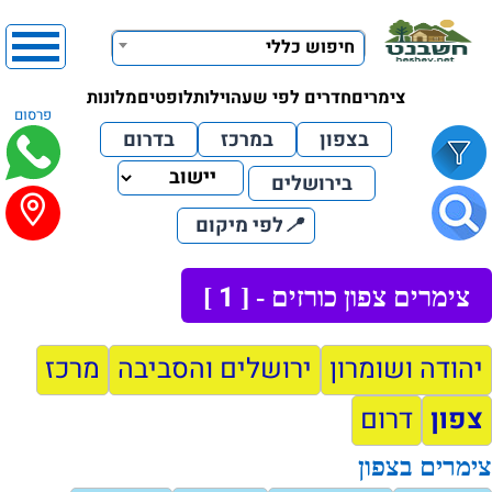
חיפוש כללי
צימרים
חדרים לפי שעה
וילות
לופטים
מלונות
פרסום
בצפון
במרכז
בדרום
בירושלים
📍
לפי מיקום
1
צימרים צפון כורזים - [
]
יהודה ושומרון
ירושלים והסביבה
מרכז
צפון
דרום
צימרים בצפון