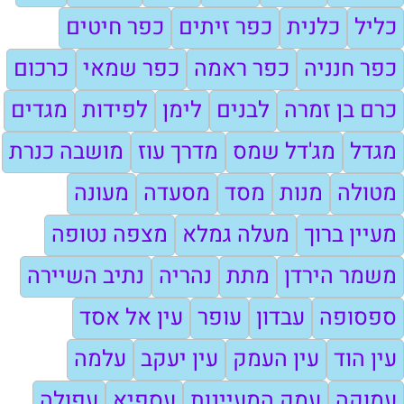
כליל
כלנית
כפר זיתים
כפר חיטים
כפר חנניה
כפר ראמה
כפר שמאי
כרכום
כרם בן זמרה
לבנים
לימן
לפידות
מגדים
מגדל
מג'דל שמס
מדרך עוז
מושבה כנרת
מטולה
מנות
מסד
מסעדה
מעונה
מעיין ברוך
מעלה גמלא
מצפה נטופה
משמר הירדן
מתת
נהריה
נתיב השיירה
ספסופה
עבדון
עופר
עין אל אסד
עין הוד
עין העמק
עין יעקב
עלמה
עמוקה
עמק המעיינות
עספיא
עפולה