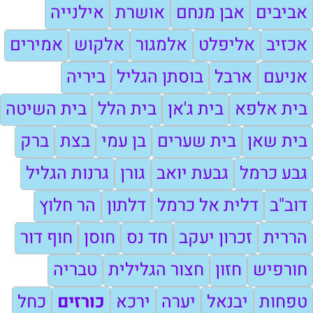
אביבים
אבן מנחם
אושרת
אילנייה
אכזיב
אליפלט
אלמגור
אלקוש
אמירים
אניעם
ארבל
בוסתן הגליל
ביריה
בית אלפא
בית ג'אן
בית הלל
בית השיטה
בית שאן
בית שערים
בן עמי
בצת
ברק
גבע כרמל
גבעת יואב
גורן
גרנות הגליל
דוב"ב
דלית אל כרמל
דלתון
הר חלוץ
הררית
זכרון יעקב
חד נס
חוסן
חוף דור
חורפיש
חזון
חצור הגלילית
טבריה
טפחות
יבנאל
יערה
ירכא
כורזים
כחל