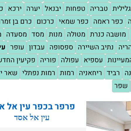
לילית
טבריה
טפחות
יבנאל
יערה
ירכא
כו
כפר ראמה
כפר שמאי
כרכום
כרם בן זמר
מושבה כנרת
מטולה
מנות
מסד
מסעדה
מ
ריה
נתיב השיירה
ספסופה
עבדון
עופר
עי
עיינות
עספיא
עפולה
פוריה
פקיעין החד
ה
רביד
ריחאניה
רמות
רמות נפתלי
שאר י
שפר
פרפר בכפר עין אל א
עין אל אסד