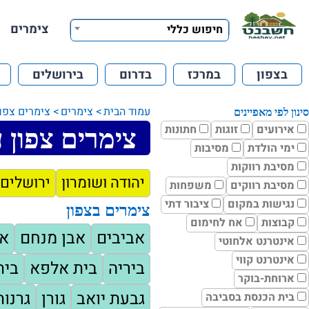
צימרים
חיפוש כללי
בצפון
במרכז
בדרום
בירושלים
עמוד הבית
צימרים
צימרים צפון
סינון לפי מאפיינים
אירועים
זוגות
חתונות
צימרים צפון ע
ימי הולדת
מסיבות
מסיבת רווקות
יהודה ושומרון
ירושלים 
מסיבת רווקים
משפחות
נגישות במקום
ציבור דתי
צימרים בצפון
קבוצות
אח לחימום
אביבים
אבן מנחם
א
אינטרנט אלחוטי
אינטרנט קווי
ביריה
בית אלפא
בית
ארוחת-בוקר
גבעת יואב
גורן
גרנות
בית הכנסת בסביבה