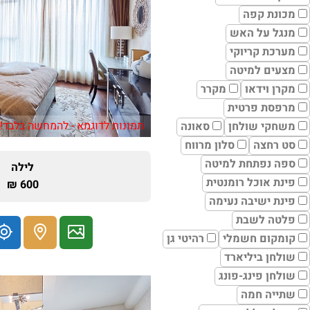
מכונת קפה
מנגל על האש
מערכת קריוקי
מצעים למיטה
מקרן וידאו
מקרר
מרפסת פרטית
תמונות לדוגמא - להמחשה בלבד!
משחקי שולחן
סאונה
סט רחצה
סלון מרווח
ספה נפתחת למיטה
לילה
פינת אוכל רומנטית
600 ₪
פינת ישיבה נעימה
פלטה לשבת
קומקום חשמלי
רהיטי גן
שולחן ביליארד
שולחן פינג-פונג
שתייה חמה