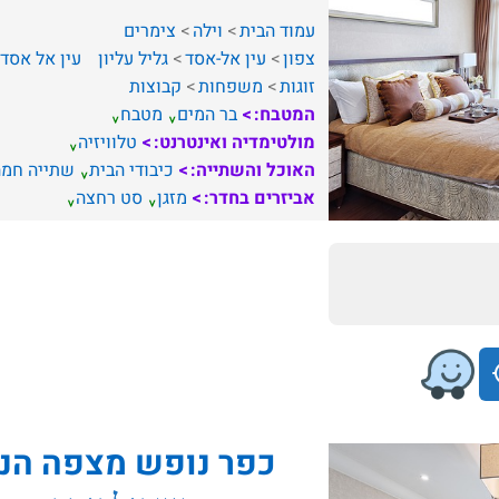
עמוד הבית
וילה
צימרים
צפון
עין אל-אסד
גליל עליון
עין אל אסד
זוגות
משפחות
קבוצות
המטבח:
בר המים
מטבח
מולטימדיה ואינטרנט:
טלוויזיה
האוכל והשתייה:
כיבודי הבית
שתייה חמה
אביזרים בחדר:
מזגן
סט רחצה
כפר נופש מצפה הנו