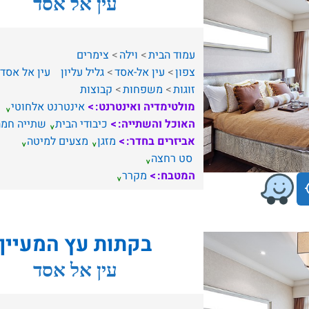
עין אל אסד
עמוד הבית
וילה
צימרים
צפון
עין אל-אסד
גליל עליון
עין אל אסד
זוגות
משפחות
קבוצות
מולטימדיה ואינטרנט:
אינטרנט אלחוטי
האוכל והשתייה:
כיבודי הבית
שתייה חמה
אביזרים בחדר:
מזגן
מצעים למיטה
סט רחצה
המטבח:
מקרר
בקתות עץ המעיין
עין אל אסד