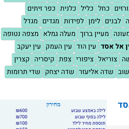
רזים
כחל
כליל
כלנית
כפר זיתים
ה
לבנים
לימן
לפידות
מגדים
מגדל
עונה
מעיין ברוך
מעלה גמלא
מצפה נטופה
ן אל אסד
עין הוד
עין העמק
עין יעקב
שה
צוריאל
ציפורי
צפת
קיסריה
קצרין
שוב
שדה אליעזר
שדה יצחק
שדי תרומות
סד
מחירון
לילה באמצע שבוע
600
₪
לילה בסוף שבוע
700
₪
תוספת מחיר לילד
100
₪