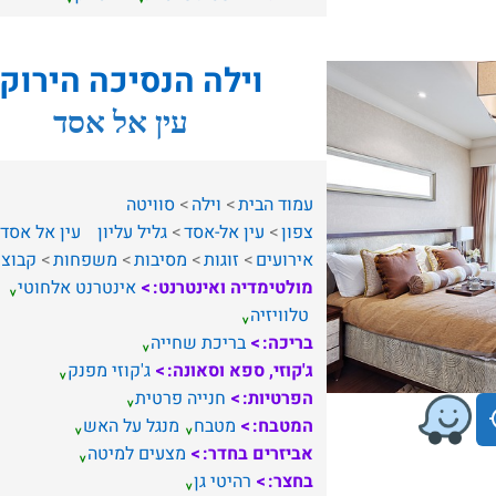
וילה הנסיכה הירוק
עין אל אסד
עמוד הבית
וילה
סוויטה
צפון
עין אל-אסד
גליל עליון
עין אל אסד
אירועים
זוגות
מסיבות
משפחות
קבוצו
מולטימדיה ואינטרנט:
אינטרנט אלחוטי
טלוויזיה
בריכה:
בריכת שחייה
ג'קוזי, ספא וסאונה:
ג'קוזי מפנק
הפרטיות:
חנייה פרטית
המטבח:
מטבח
מנגל על האש
אביזרים בחדר:
מצעים למיטה
בחצר:
רהיטי גן