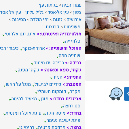
עמוד הבית
בקתות עץ
צפון
עין אל-אסד
גליל עליון
עין אל אסד
אירועים
זוגות
ימי הולדת
מסיבות
משפחות
קבוצות
מולטימדיה ואינטרנט:
אינטרנט אלחוטי
טלוויזיה
האוכל והשתייה:
ארוחת-בוקר
כיבודי הבי
שתייה חמה
בריכה:
בריכה עם חימום
ג'קוזי, ספא וסאונה:
ג'קוזי מפנק
החנייה:
חנייה
המטבח:
כיריים לבישול
מנגל על האש
מקרר
קומקום חשמלי
אביזרים בחדר:
מזגן
מצעים למיטה
סט רחצה
בחדר:
מיטה זוגית
פינת אוכל רומנטית
פינת ישיבה נעימה
בחצר:
מרפסת פרטית
רהיטי גן