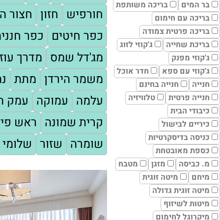
בר המים
בריכה משותפת
חורפיש
חזון
חצור הג
בריכה עם חימום
בריכה פרטית צמודה
כפר חיטים
כפר חנניה
בריכת שחייה
ג'קוזי לזוג
מג'דל שמס
מדרך עוז
ג'קוזי מפנק
ג'קוזי עם ספא
חדר אוכל
משמר הירדן
מתת
נה
חנייה
חנייה בחינם
חנייה פרטית
טלוויזיה
עלמה
עמוקה
עמק המ
כיבודי הבית
קרית שמונה
ראש פינ
כיריים לבישול
כניסה בדיסקרטיות
שומרה
שזור
שלומי
כספת מאובטחת
מ. כביסה
מזגן
מטבח
מיחם
מיטה זוגית
מיטה זוגית גדולה
מיטות לשיזוף
מיקרוגל לחימום