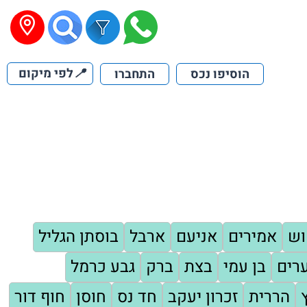
📍
לפי מיקום
הוסיפו נכס
התחברו
וש
אמירים
אניעם
ארבל
בוסתן הגליל
רים
בן עמי
בצת
ברק
גבע כרמל
הררית
זכרון יעקב
חד נס
חוסן
חוף דור