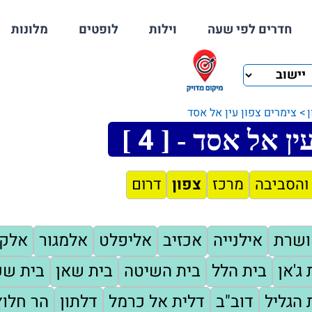
חדרים לפי שעה
וילות
לופטים
מלונות
צימרים צפון עין אל אסד
4
ין אל אסד - [
]
והסביבה
מרכז
צפון
דרום
ושרת
אילנייה
אכזיב
אליפלט
אלמגור
אלק
 ג'אן
בית הלל
בית השיטה
בית שאן
בית שע
 הגליל
דוב"ב
דלית אל כרמל
דלתון
הר חלוץ