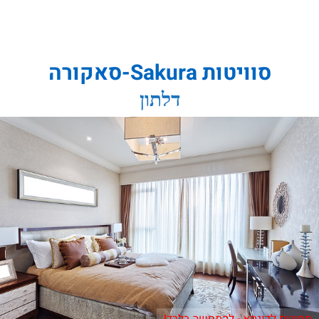
סוויטות Sakura-סאקורה
דלתון
תמונות לדוגמא - להמחשה בלבד!