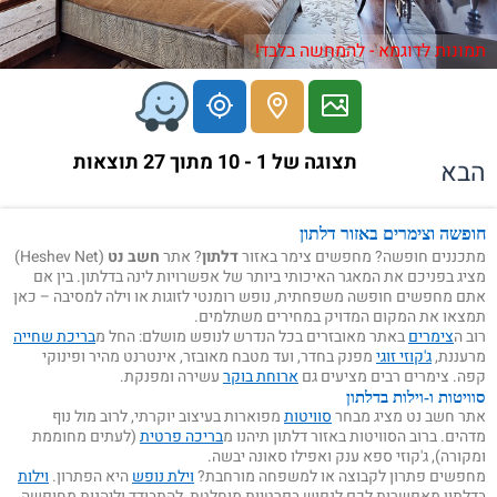
תמונות לדוגמא - להמחשה בלבד!
תצוגה של 1 - 10 מתוך 27 תוצאות
הבא
חופשה וצימרים באזור דלתון
מתכננים חופשה? מחפשים צימר באזור
דלתון
? אתר
חשב נט
(Heshev Net)
מציג בפניכם את המאגר האיכותי ביותר של אפשרויות לינה בדלתון. בין אם
אתם מחפשים חופשה משפחתית, נופש רומנטי לזוגות או וילה למסיבה – כאן
תמצאו את המקום המדויק במחירים משתלמים.
רוב ה
צימרים
באתר מאובזרים בכל הנדרש לנופש מושלם: החל מ
בריכת שחייה
מרעננת,
ג'קוזי זוגי
מפנק בחדר, ועד מטבח מאובזר, אינטרנט מהיר ופינוקי
קפה. צימרים רבים מציעים גם
ארוחת בוקר
עשירה ומפנקת.
סוויטות ו-וילות בדלתון
אתר חשב נט מציג מבחר
סוויטות
מפוארות בעיצוב יוקרתי, לרוב מול נוף
מדהים. ברוב הסוויטות באזור דלתון תיהנו מ
בריכה פרטית
(לעתים מחוממת
ומקורה), ג'קוזי ספא ענק ואפילו סאונה יבשה.
מחפשים פתרון לקבוצה או למשפחה מורחבת?
וילת נופש
היא הפתרון.
וילות
בדלתון מאפשרות לכם לנפוש בפרטיות מוחלטת, להתבודד וליהנות מחופשה