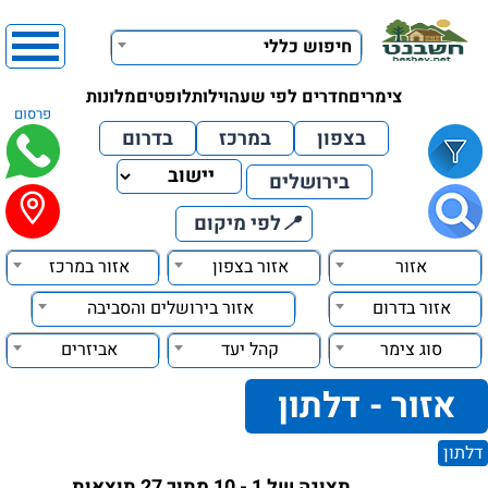
חיפוש כללי
צימרים
חדרים לפי שעה
וילות
לופטים
מלונות
פרסום
בצפון
במרכז
בדרום
בירושלים
📍
לפי מיקום
אזור
אזור בצפון
אזור במרכז
אזור בדרום
אזור בירושלים והסביבה
סוג צימר
קהל יעד
אביזרים
אזור - דלתון
דלתון
תצוגה של 1 - 10 מתוך 27 תוצאות