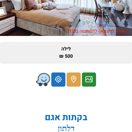
תמונות לדוגמא - להמחשה בלבד!
לילה
500 ₪
בקתות אגם
דלתון