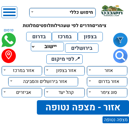
חיפוש כללי
צימרים
חדרים לפי שעה
וילות
לופטים
מלונות
פרסום
בצפון
במרכז
בדרום
בירושלים
📍
לפי מיקום
אזור
אזור בצפון
אזור במרכז
אזור בדרום
אזור בירושלים והסביבה
סוג צימר
קהל יעד
אביזרים
אזור - מצפה נטופה
מצפה נטופה