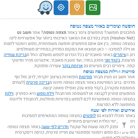
חופשה וצימרים באזור מצפה נטופה
מתכננים חופשה? מחפשים צימר באזור
מצפה נטופה
? אתר
חשב נט
(Heshev Net) מציג בפניכם את המאגר האיכותי ביותר של אפשרויות לינה
במצפה נטופה. בין אם אתם מחפשים חופשה משפחתית, נופש רומנטי לזוגות
או וילה למסיבה – כאן תמצאו את המקום המדויק במחירים משתלמים.
רוב ה
צימרים
באתר מאובזרים בכל הנדרש לנופש מושלם: החל מ
בריכת שחייה
מרעננת,
ג'קוזי זוגי
מפנק בחדר, ועד מטבח מאובזר, אינטרנט מהיר ופינוקי
קפה. צימרים רבים מציעים גם
ארוחת בוקר
עשירה ומפנקת.
סוויטות ו-וילות במצפה נטופה
אתר חשב נט מציג מבחר
סוויטות
מפוארות בעיצוב יוקרתי, לרוב מול נוף
מדהים. ברוב הסוויטות באזור מצפה נטופה תיהנו מ
בריכה פרטית
(לעתים
מחוממת ומקורה), ג'קוזי ספא ענק ואפילו סאונה יבשה.
מחפשים פתרון לקבוצה או למשפחה מורחבת?
וילת נופש
היא הפתרון.
וילות
במצפה נטופה מאפשרות לכם לנפוש בפרטיות מוחלטת, להתבודד וליהנות
מחופשה ללא הפרעות.
אירועים ואירוח לפי שעה
באתר תוכלו למצוא גם
לופטים
במצפה נטופה המתאימים למסיבות
רווקים/ות, ימי הולדת ואירועים מיוחדים.
רוצים להתפנק לכמה שעות של שקט?
חדרים לפי שעה
באזור מצפה נטופה
מציעים לכם נופש רומנטי וספונטני עם חנייה פרטית, כניסה דיסקרטית
ותשלום ללא מפגש.