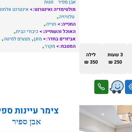
אבן ספיר
זוגות
מולטימדיה ואינטרנט:
אינטרנט אלחוט
טלוויזיה
החנייה:
חנייה
האוכל והשתייה:
כיבודי הבית
אביזרים בחדר:
מזגן
מצעים למיטה
המטבח:
מקרר
3 שעות
לילה
350 ₪
250 ₪
צימר עיינות ספי
אבן ספיר