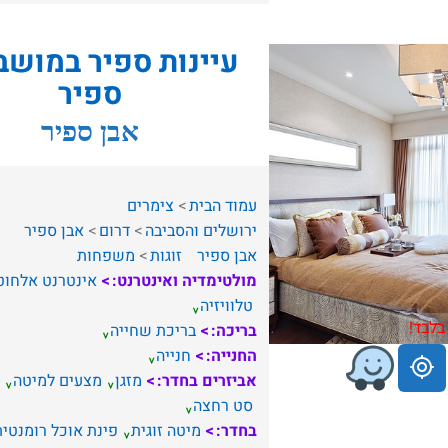
עיינות ספיר במושב
ספיר
אבן ספיר
עמוד הבית
צימרים
ירושלים והסביבה
דרום
אבן ספיר
אבן ספיר
זוגות
משפחות
מולטימדיה ואינטרנט:
אינטרנט אלחוט
טלוויזיה
בלבד!
בריכה:
בריכת שחייה
החנייה:
חנייה
אביזרים בחדר:
מזגן
מצעים למיטה
סט רחצה
בחדר:
מיטה זוגית
פינת אוכל רומנטית