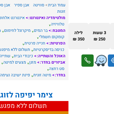
עמוד הבית
סוויטה
אבן ספיר
אבן ספ
זוגות
מולטימדיה ואינטרנט:
אינטרנט אלחוט
טלוויזיה
המטבח:
בר המים
מיקרוגל לחימום
מ
3 שעות
לילה
קומקום חשמלי
350 ₪
250 ₪
הפרטיות:
חנייה פרטית
כניסה בדיסקרטיות
תשלום ללא מיפגש
האוכל והשתייה:
כיבודי הבית
שתייה
אביזרים בחדר:
מזגן
מצעים למיטה
סט רחצה
בחדר:
מיטה זוגית
פינת ישיבה נעימה
צימר יפיפה לזוג
תשלום ללא מפגש