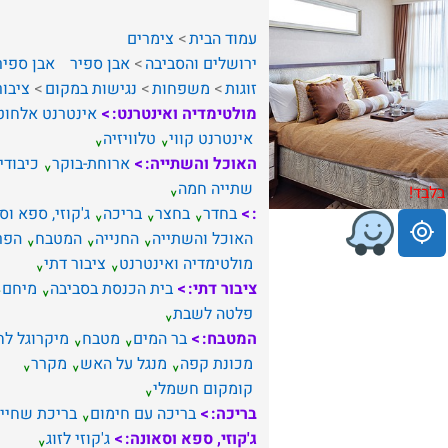
עמוד הבית
צימרים
ירושלים והסביבה
אבן ספיר
אבן ספיר
זוגות
משפחות
נגישות במקום
ציבור
מולטימדיה ואינטרנט:
אינטרנט אלחוט
אינטרנט קווי
טלוויזיה
האוכל והשתייה:
ארוחת-בוקר
כיבודי
שתייה חמה
בלבד!
:
בחדר
בחצר
בריכה
ג'קוזי, ספא וס
האוכל והשתייה
החנייה
המטבח
הפר
מולטימדיה ואינטרנט
ציבור דתי
ציבור דתי:
בית הכנסת בסביבה
מיחם
פלטה לשבת
המטבח:
בר המים
מטבח
מיקרוגל לח
מכונת קפה
מנגל על האש
מקרר
קומקום חשמלי
בריכה:
בריכה עם חימום
בריכת שחיי
ג'קוזי, ספא וסאונה:
ג'קוזי לזוג