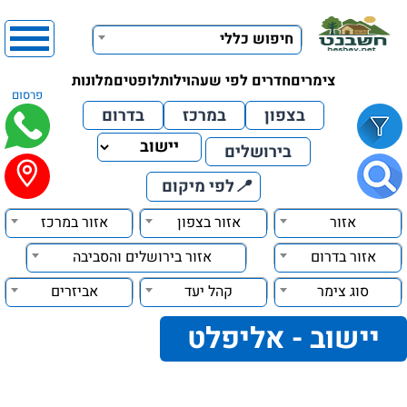
חיפוש כללי
צימרים
חדרים לפי שעה
וילות
לופטים
מלונות
פרסום
בצפון
במרכז
בדרום
בירושלים
📍
לפי מיקום
אזור
אזור בצפון
אזור במרכז
אזור בדרום
אזור בירושלים והסביבה
סוג צימר
קהל יעד
אביזרים
יישוב - אליפלט