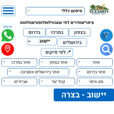
חיפוש כללי
צימרים
חדרים לפי שעה
וילות
לופטים
מלונות
פרסום
בצפון
במרכז
בדרום
בירושלים
📍
לפי מיקום
אזור
אזור בצפון
אזור במרכז
אזור בדרום
אזור בירושלים והסביבה
סוג צימר
קהל יעד
אביזרים
יישוב - בצרה