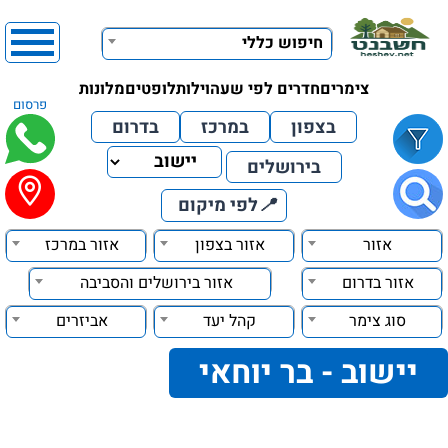
חיפוש כללי
צימרים
חדרים לפי שעה
וילות
לופטים
מלונות
פרסום
בצפון
במרכז
בדרום
בירושלים
📍
לפי מיקום
אזור
אזור בצפון
אזור במרכז
אזור בדרום
אזור בירושלים והסביבה
סוג צימר
קהל יעד
אביזרים
יישוב - בר יוחאי