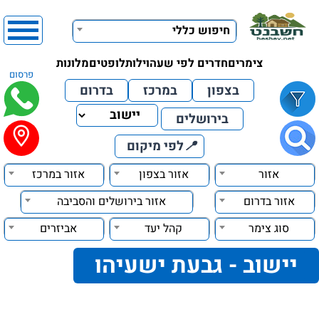
חיפוש כללי
צימרים
חדרים לפי שעה
וילות
לופטים
מלונות
פרסום
בצפון
במרכז
בדרום
בירושלים
📍
לפי מיקום
אזור
אזור בצפון
אזור במרכז
אזור בדרום
אזור בירושלים והסביבה
סוג צימר
קהל יעד
אביזרים
יישוב - גבעת ישעיהו