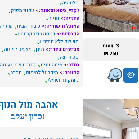
טלוויזיה
ג'קוזי, ספא וסאונה:
ג'קוזי מפנק
החנייה:
חנייה
האוכל והשתייה:
כיבודי הבית
שתייה
בלבד!
הפרטיות:
כניסה בדיסקרטיות
תשלום ללא מיפגש
3 שעות
אביזרים בחדר:
מזגן
מצעים למיטה
250 ₪
סט רחצה
בחדר:
מיטה זוגית
פינת ישיבה נעימה
המטבח:
מיקרוגל לחימום
מקרר
קומקום חשמלי
אהבה מול הנוף
זכרון יעקב