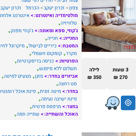
עמוד הבית
חדרים לפי שעה
צפון
זכרון יעקב
הכרמל
זכרון יעקב
מולטימדיה ואינטרנט:
אינטרנט אלחוט
טלוויזיה
ג'קוזי, ספא וסאונה:
ג'קוזי מפנק
החנייה:
חנייה
המטבח:
כיריים לבישול
מיקרוגל לחי
בלבד!
מקרר
קומקום חשמלי
הפרטיות:
כניסה בדיסקרטיות
תשלום ללא מיפגש
3 שעות
לילה
אביזרים בחדר:
מזגן
מצעים למיטה
350 ₪
270 ₪
סט רחצה
בחדר:
מיטה זוגית
פינת אוכל רומנטית
פינת ישיבה נעימה
בחצר:
מרפסת פרטית
האוכל והשתייה:
שתייה חמה