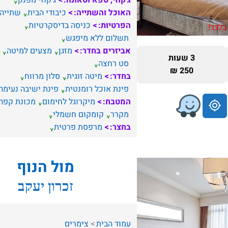
ג'קוזי, ספא וסאונה:
ג'קוזי מפנק
האוכל והשתייה:
כיבודי הבית
שתייה
הפרטיות:
כניסה בדיסקרטיות
בלבד!
תשלום ללא מיפגש
אביזרים בחדר:
מזגן
מצעים למיטה
3 שעות
סט רחצה
250 ₪
בחדר:
מיטה זוגית
סלון מרווח
פינת אוכל רומנטית
פינת ישיבה נעימה
המטבח:
מיקרוגל לחימום
מכונת קפה
מקרר
קומקום חשמלי
בחצר:
מרפסת פרטית
מול הנוף
זכרון יעקב
עמוד הבית
צימרים