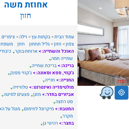
אחוזת משה
חזון
עמוד הבית
בקתות עץ
וילה
צימרים
צפון
חזון
גליל תחתון
חזון
משפחו
האוכל והשתייה:
ארוחת-בוקר
כיבודי
שתייה חמה
בריכה:
בריכת שחייה
ג'קוזי, ספא וסאונה:
ג'קוזי מפנק
החנייה:
חנייה
בלבד!
מולטימדיה ואינטרנט:
טלוויזיה
אביזרים בחדר:
מזגן
מצעים למיטה
סט רחצה
המטבח:
מיקרוגל לחימום
מנגל על ה
מקרר
בחצר:
רהיטי גן