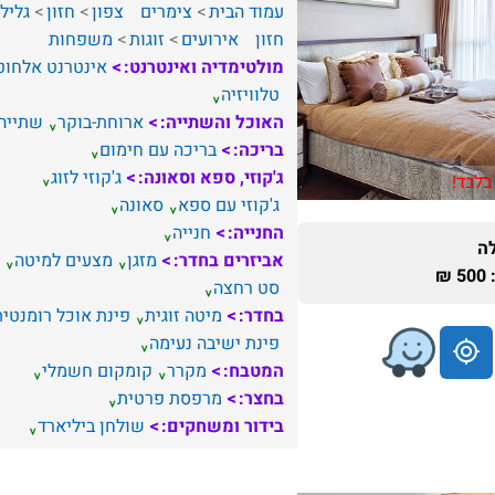
עמוד הבית
צימרים
צפון
חזון
גליל
חזון
אירועים
זוגות
משפחות
מולטימדיה ואינטרנט:
אינטרנט אלחוט
טלוויזיה
האוכל והשתייה:
ארוחת-בוקר
שתייה
בריכה:
בריכה עם חימום
ג'קוזי, ספא וסאונה:
ג'קוזי לזוג
בלבד!
ג'קוזי עם ספא
סאונה
החנייה:
חנייה
ה
אביזרים בחדר:
מזגן
מצעים למיטה
₪
סט רחצה
בחדר:
מיטה זוגית
פינת אוכל רומנטית
פינת ישיבה נעימה
המטבח:
מקרר
קומקום חשמלי
בחצר:
מרפסת פרטית
בידור ומשחקים:
שולחן ביליארד