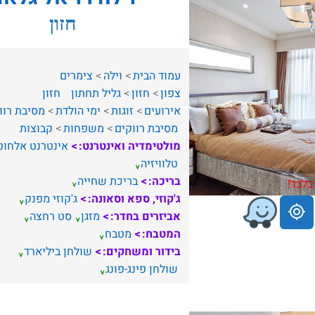
חזון
עמוד הבית
וילה
צימרים
צפון
חזון
גליל תחתון
חזון
אירועים
זוגות
ימי הולדת
מסיבת רוו
מסיבת רווקים
משפחות
קבוצות
מולטימדיה ואינטרנט:
אינטרנט אלחוט
טלוויזיה
בריכה:
בריכת שחייה
בלבד!
ג'קוזי, ספא וסאונה:
ג'קוזי מפנק
אביזרים בחדר:
מזגן
סט רחצה
המטבח:
מטבח
בידור ומשחקים:
שולחן ביליארד
שולחן פינג-פונג