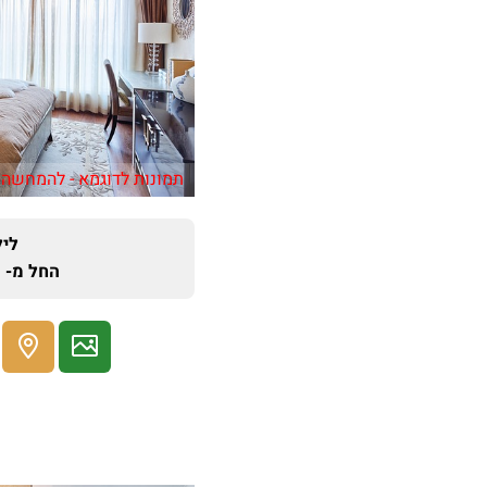
תמונות לדוגמא - להמחשה 
ליל
החל מ- : 500 