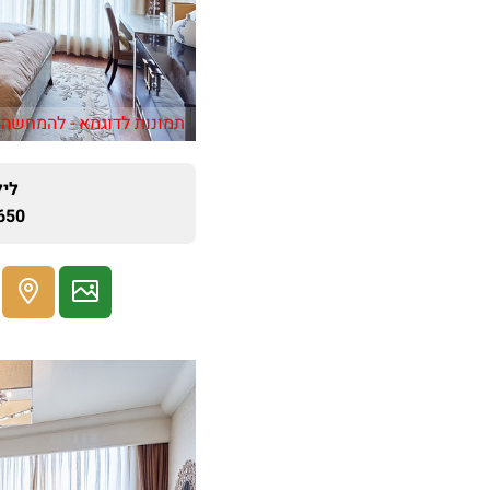
תמונות לדוגמא - להמחשה 
ליל
650 ₪