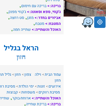
טלוויזיה
בריכה:
בריכה עם חימום
ג'קוזי, ספא וסאונה:
ג'קוזי מפנק
בלבד!
אביזרים בחדר:
מזגן
סט רחצה
המטבח:
מטבח
האוכל והשתייה:
שתייה חמה
הראל בגליל
חזון
עמוד הבית
וילה
צפון
חזון
גליל תח
חזון
אירועים
זוגות
ימי הולדת
מסיבת רוו
מסיבת רווקים
משפחות
קבוצות
האוכל והשתייה:
ארוחת-בוקר
שתייה
בריכה:
בריכת שחייה