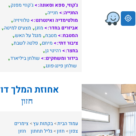
ג'קוזי, ספא וסאונה:
ג'קוזי מפנק
החנייה:
חנייה
מולטימדיה ואינטרנט:
טלוויזיה
אביזרים בחדר:
מזגן
מצעים למיטה
המטבח:
מטבח
מנגל על האש
ציבור דתי:
מיחם
פלטה לשבת
בחצר:
רהיטי גן
בידור ומשחקים:
שולחן ביליארד
שולחן פינג-פונג
אחוזת המלך דוד
חזון
עמוד הבית
בקתות עץ
צימרים
צפון
חזון
גליל תחתון
חזון