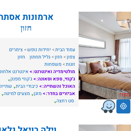
ארמונות אסתר
חזון
עמוד הבית
יחידות נופש
צימרים
צפון
חזון
גליל תחתון
חזון
זוגות
משפחות
מולטימדיה ואינטרנט:
אינטרנט אלחוט
ג'קוזי, ספא וסאונה:
ג'קוזי מפנק
האוכל והשתייה:
כיבודי הבית
שתייה
אביזרים בחדר:
מזגן
מצעים למיטה
בלבד!
סט רחצה
וילה רויאל גלא