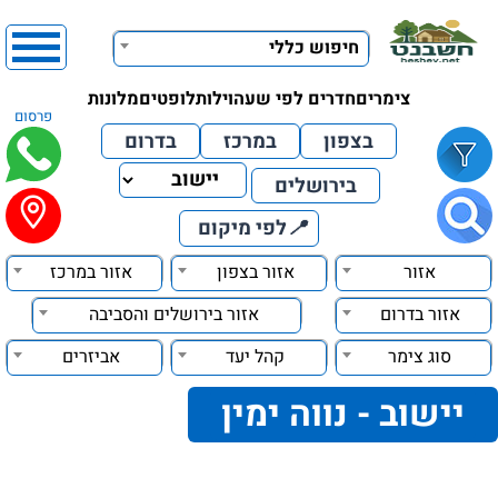
חיפוש כללי
צימרים
חדרים לפי שעה
וילות
לופטים
מלונות
פרסום
בצפון
במרכז
בדרום
בירושלים
📍
לפי מיקום
אזור
אזור בצפון
אזור במרכז
אזור בדרום
אזור בירושלים והסביבה
סוג צימר
קהל יעד
אביזרים
יישוב - נווה ימין